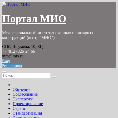
Перейти
к
содержимому
Портал МИО
Межрегиональный институт оконных и фасадных
конструкций (центр "МИО")
СПб, Шаумяна, 10, БЦ
+7 (812) 326-24-66
info@mio.ru
Вход
Регистрация
Обучение
Согласование
Экспертиза
Проектирование
Сервис
Стандартизация
Сертификация