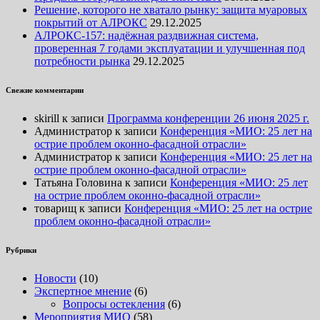
Решение, которого не хватало рынку: защита муаровых
покрытий от АЛРОКС
29.12.2025
АЛРОКС-157: надёжная раздвижная система,
проверенная 7 годами эксплуатации и улучшенная под
потребности рынка
29.12.2025
Свежие комментарии
skirill
к записи
Программа конференции 26 июня 2025 г.
Администратор
к записи
Конференция «МИО: 25 лет на
острие проблем оконно-фасадной отрасли»
Администратор
к записи
Конференция «МИО: 25 лет на
острие проблем оконно-фасадной отрасли»
Татьяна Головина
к записи
Конференция «МИО: 25 лет
на острие проблем оконно-фасадной отрасли»
товарищ
к записи
Конференция «МИО: 25 лет на острие
проблем оконно-фасадной отрасли»
Рубрики
Новости
(10)
Экспертное мнение
(6)
Вопросы остекления
(6)
Мероприятия МИО
(58)