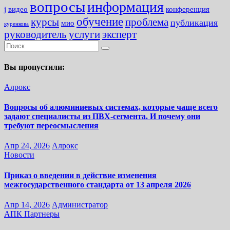
вопросы
информация
j
видео
конференция
обучение
курсы
проблема
публикация
мио
куренкова
руководитель
услуги
эксперт
Вы пропустили:
Алрокс
Вопросы об алюминиевых системах, которые чаще всего
задают специалисты из ПВХ-сегмента. И почему они
требуют переосмысления
Апр 24, 2026
Алрокс
Новости
Приказ о введении в действие изменения
межгосударственного стандарта от 13 апреля 2026
Апр 14, 2026
Администратор
АПК
Партнеры