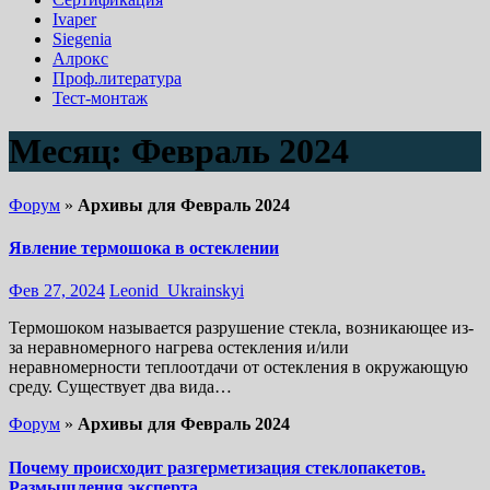
Ivaper
Siegenia
Алрокс
Проф.литература
Тест-монтаж
Месяц:
Февраль 2024
Форум
»
Архивы для Февраль 2024
Явление термошока в остеклении
Фев 27, 2024
Leonid_Ukrainskyi
Термошоком называется разрушение стекла, возникающее из-
за неравномерного нагрева остекления и/или
неравномерности теплоотдачи от остекления в окружающую
среду. Существует два вида…
Форум
»
Архивы для Февраль 2024
Почему происходит разгерметизация стеклопакетов.
Размышления эксперта