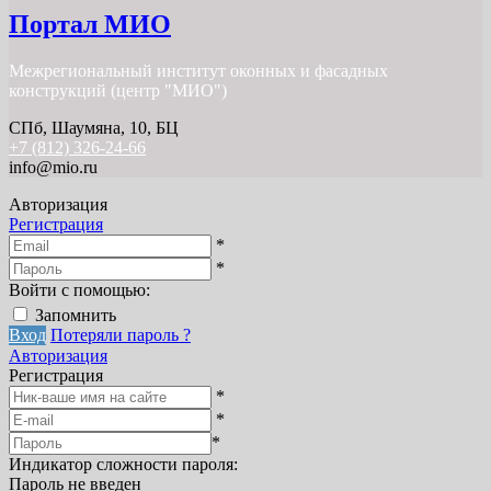
Портал МИО
Межрегиональный институт оконных и фасадных
конструкций (центр "МИО")
СПб, Шаумяна, 10, БЦ
+7 (812) 326-24-66
info@mio.ru
Авторизация
Регистрация
*
*
Войти с помощью:
Запомнить
Вход
Потеряли пароль ?
Авторизация
Регистрация
*
*
*
Индикатор сложности пароля:
Пароль не введен