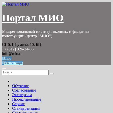
Перейти
к
содержимому
Портал МИО
Межрегиональный институт оконных и фасадных
конструкций (центр "МИО")
СПб, Шаумяна, 10, БЦ
+7 (812) 326-24-66
info@mio.ru
Вход
Регистрация
Обучение
Согласование
Экспертиза
Проектирование
Сервис
Стандартизация
Сертификация