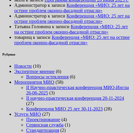
Администратор
к записи
Конференция «МИО: 25 лет на
острие проблем оконно-фасадной отрасли»
Администратор
к записи
Конференция «МИО: 25 лет на
острие проблем оконно-фасадной отрасли»
Татьяна Головина
к записи
Конференция «МИО: 25 лет
на острие проблем оконно-фасадной отрасли»
товарищ
к записи
Конференция «МИО: 25 лет на острие
проблем оконно-фасадной отрасли»
Рубрики
Новости
(10)
Экспертное мнение
(6)
Вопросы остекления
(6)
Мероприятия МИО
(58)
II Научно-практическая конференция МИО-Ингра
26-06-2025
(3)
II научно-практическая конференция 20-11-2024
(27)
Конференция МИО 25 лет 30-11-2023
(28)
Услуги МИО
(27)
Проектирование
(4)
Сервисная служба
(1)
Стандартизация
(2)