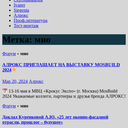
Ivaper
Siegenia
Алрокс
Проф.литература
Тест-монтаж
Метка:
мио
Форум
»
мио
АЛРОКС ПРИГЛАШАЕТ НА ВЫСТАВКУ MOSBUILD
2024
Мар 20, 2024
Алрокс
13-16 мая в МВЦ «Крокус Экспо» (г. Москва) MosBuild
2024 Уважаемые коллеги, партнеры и друзья бренда АЛРОКС!
Форум
»
мио
Доклад Куренковой А.Ю. «25 лет оконно-фасадной
отрасли, прошлое – будущее»