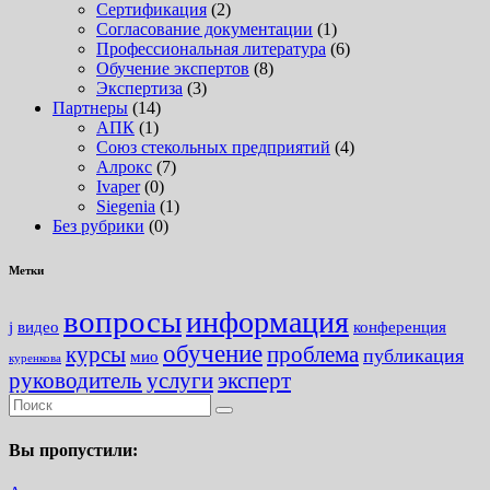
Сертификация
(2)
Согласование документации
(1)
Профессиональная литература
(6)
Обучение экспертов
(8)
Экспертиза
(3)
Партнеры
(14)
АПК
(1)
Союз стекольных предприятий
(4)
Алрокс
(7)
Ivaper
(0)
Siegenia
(1)
Без рубрики
(0)
Метки
вопросы
информация
j
видео
конференция
обучение
курсы
проблема
публикация
мио
куренкова
руководитель
услуги
эксперт
Вы пропустили: