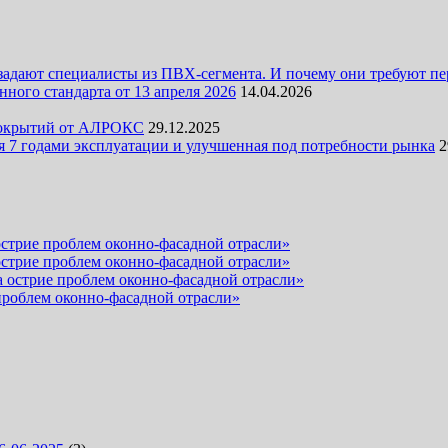
задают специалисты из ПВХ-сегмента. И почему они требуют п
ного стандарта от 13 апреля 2026
14.04.2026
 покрытий от АЛРОКС
29.12.2025
 7 годами эксплуатации и улучшенная под потребности рынка
2
стрие проблем оконно-фасадной отрасли»
стрие проблем оконно-фасадной отрасли»
 острие проблем оконно-фасадной отрасли»
проблем оконно-фасадной отрасли»