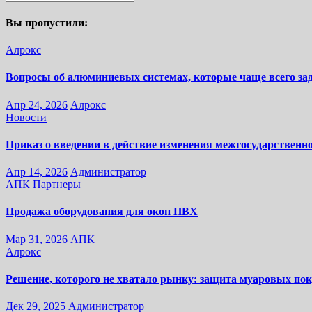
Вы пропустили:
Алрокс
Вопросы об алюминиевых системах, которые чаще всего за
Апр 24, 2026
Алрокс
Новости
Приказ о введении в действие изменения межгосударственно
Апр 14, 2026
Администратор
АПК
Партнеры
Продажа оборудования для окон ПВХ
Мар 31, 2026
АПК
Алрокс
Решение, которого не хватало рынку: защита муаровых 
Дек 29, 2025
Администратор