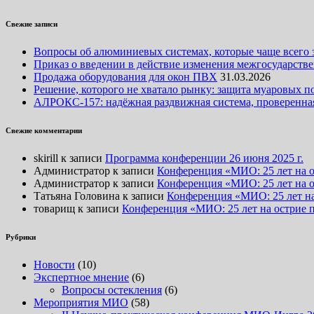
Свежие записи
Вопросы об алюминиевых системах, которые чаще всего 
Приказ о введении в действие изменения межгосударствен
Продажа оборудования для окон ПВХ
31.03.2026
Решение, которого не хватало рынку: защита муаровых
АЛРОКС-157: надёжная раздвижная система, проверенная
Свежие комментарии
skirill
к записи
Программа конференции 26 июня 2025 г.
Администратор
к записи
Конференция «МИО: 25 лет на о
Администратор
к записи
Конференция «МИО: 25 лет на о
Татьяна Головина
к записи
Конференция «МИО: 25 лет на
товарищ
к записи
Конференция «МИО: 25 лет на острие 
Рубрики
Новости
(10)
Экспертное мнение
(6)
Вопросы остекления
(6)
Мероприятия МИО
(58)