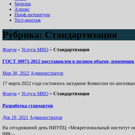
Siegenia
Алрокс
Проф.литература
Тест-монтаж
Рубрика:
Стандартизация
Форум
»
Услуги МИО
»
Стандартизация
ГОСТ 30971-2012 восстановлен в полном объеме, изменения
Мар 30, 2022
Администратор
17 марта 2022 года состоялось заседание Комиссии по апелля
Форум
»
Услуги МИО
»
Стандартизация
Разработка стандартов
Дек 19, 2021
Администратор
На сегодняшний день НИУПЦ «Межрегиональный институт окон
нам…