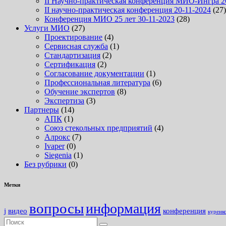
II Научно-практическая конференция МИО-Ингра 2
II научно-практическая конференция 20-11-2024
(27)
Конференция МИО 25 лет 30-11-2023
(28)
Услуги МИО
(27)
Проектирование
(4)
Сервисная служба
(1)
Стандартизация
(2)
Сертификация
(2)
Согласование документации
(1)
Профессиональная литература
(6)
Обучение экспертов
(8)
Экспертиза
(3)
Партнеры
(14)
АПК
(1)
Союз стекольных предприятий
(4)
Алрокс
(7)
Ivaper
(0)
Siegenia
(1)
Без рубрики
(0)
Метки
вопросы
информация
j
видео
конференция
куренк