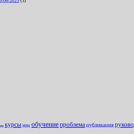
6-06-2025
(3)
обучение
курсы
проблема
руково
публикация
мио
ова