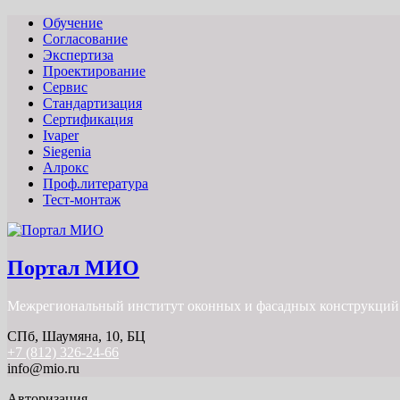
Обучение
Согласование
Экспертиза
Проектирование
Сервис
Стандартизация
Сертификация
Ivaper
Siegenia
Алрокс
Проф.литература
Тест-монтаж
Портал МИО
Межрегиональный институт оконных и фасадных конструкций
СПб, Шаумяна, 10, БЦ
+7 (812) 326-24-66
info@mio.ru
Авторизация