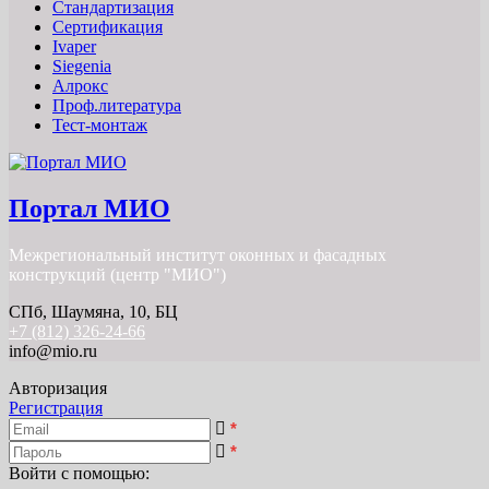
Стандартизация
Сертификация
Ivaper
Siegenia
Алрокс
Проф.литература
Тест-монтаж
Портал МИО
Межрегиональный институт оконных и фасадных
конструкций (центр "МИО")
СПб, Шаумяна, 10, БЦ
+7 (812) 326-24-66
info@mio.ru
Авторизация
Регистрация
*
*
Войти с помощью: