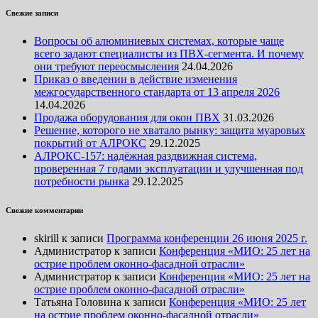
Свежие записи
Вопросы об алюминиевых системах, которые чаще
всего задают специалисты из ПВХ-сегмента. И почему
они требуют переосмысления
24.04.2026
Приказ о введении в действие изменения
межгосударственного стандарта от 13 апреля 2026
14.04.2026
Продажа оборудования для окон ПВХ
31.03.2026
Решение, которого не хватало рынку: защита муаровых
покрытий от АЛРОКС
29.12.2025
АЛРОКС-157: надёжная раздвижная система,
проверенная 7 годами эксплуатации и улучшенная под
потребности рынка
29.12.2025
Свежие комментарии
skirill
к записи
Программа конференции 26 июня 2025 г.
Администратор
к записи
Конференция «МИО: 25 лет на
острие проблем оконно-фасадной отрасли»
Администратор
к записи
Конференция «МИО: 25 лет на
острие проблем оконно-фасадной отрасли»
Татьяна Головина
к записи
Конференция «МИО: 25 лет
на острие проблем оконно-фасадной отрасли»