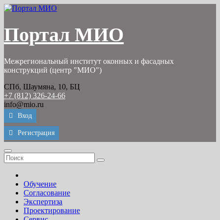
Перейти
к
содержимому
Портал МИО
Межрегиональный институт оконных и фасадных
конструкций (центр "МИО")
СПб, Шаумяна, 10, БЦ
+7 (812) 326-24-66
info@mio.ru
Вход
Регистрация
Обучение
Согласование
Экспертиза
Проектирование
Сервис