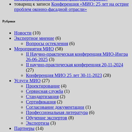
товарищ
к записи
Конференция «МИО: 25 лет на острие
проблем оконно-фасадной отрасли»
Рубрики
Новости
(10)
Экспертное мнение
(6)
Вопросы остекления
(6)
Мероприятия МИО
(58)
II Научно-практическая конференция МИО-Ингра
26-06-2025
(3)
II научно-практическая конференция 20-11-2024
(27)
Конференция МИО 25 лет 30-11-2023
(28)
Услуги МИО
(27)
Проектирование
(4)
Сервисная служба
(1)
Стандартизация
(2)
Сертификация
(2)
Согласование документации
(1)
Профессиональная литература
(6)
Обучение экспертов
(8)
Экспертиза
(3)
Партнеры
(14)