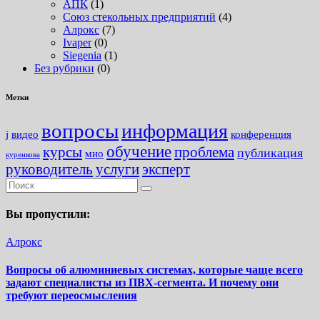
АПК
(1)
Союз стекольных предприятий
(4)
Алрокс
(7)
Ivaper
(0)
Siegenia
(1)
Без рубрики
(0)
Метки
вопросы
информация
j
видео
конференция
обучение
курсы
проблема
публикация
мио
куренкова
руководитель
услуги
эксперт
Вы пропустили:
Алрокс
Вопросы об алюминиевых системах, которые чаще всего
задают специалисты из ПВХ-сегмента. И почему они
требуют переосмысления