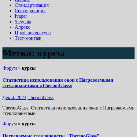
Стандартизация
Сертификация
Ivaper
Siegenia
Алрокс
Проф.литература
Тест-монтаж
Метка:
курсы
Форум
»
курсы
Статистика использования окон с Нагреваемыми
стеклопакетами «ThermoGlass»
Дек 4, 2023
ThermoGlass
ThermoGlass_Статистика использования окон с Нагреваемыми
стеклопакетами
Форум
»
курсы
Нагреваемые стеклопакеты "ThermoGlass"