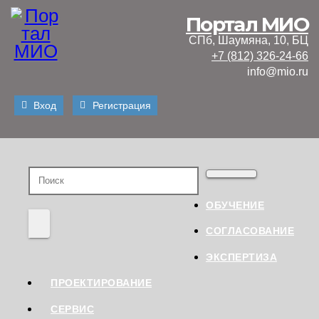
Перейти
Портал МИО
к
СПб, Шаумяна, 10, БЦ
содержимому
+7 (812) 326-24-66
info@mio.ru
Вход
Регистрация
ОБУЧЕНИЕ
СОГЛАСОВАНИЕ
ЭКСПЕРТИЗА
ПРОЕКТИРОВАНИЕ
СЕРВИС