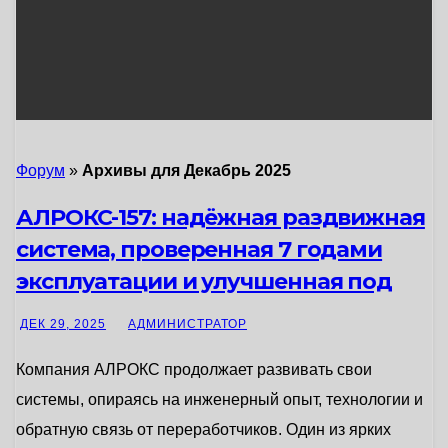
Форум
»
Архивы для Декабрь 2025
АЛРОКС-157: надёжная раздвижная
система, проверенная 7 годами
эксплуатации и улучшенная под
потребности рынка
ДЕК 29, 2025
АДМИНИСТРАТОР
Компания АЛРОКС продолжает развивать свои
системы, опираясь на инженерный опыт, технологии и
обратную связь от переработчиков. Один из ярких