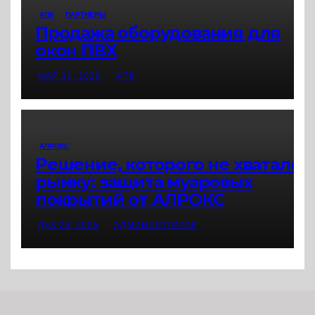
АПК
ПАРТНЕРЫ
Продажа оборудования для
окон ПВХ
МАР 31, 2026
АПК
АЛРОКС
Решение, которого не хватало
рынку: защита муаровых
покрытий от АЛРОКС
ДЕК 29, 2025
АДМИНИСТРАТОР