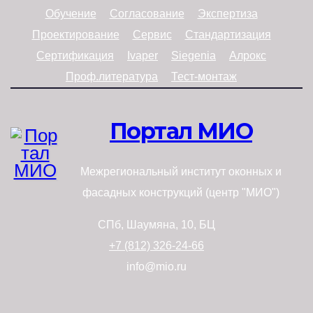
Обучение
Согласование
Экспертиза
Проектирование
Сервис
Стандартизация
Сертификация
Ivaper
Siegenia
Алрокс
Проф.литература
Тест-монтаж
Портал МИО
Межрегиональный институт оконных и
фасадных конструкций (центр "МИО")
СПб, Шаумяна, 10, БЦ
+7 (812) 326-24-66
info@mio.ru