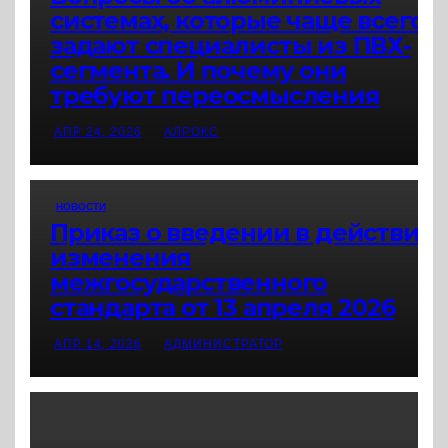
системах, которые чаще всего
задают специалисты из ПВХ-
сегмента. И почему они
требуют переосмысления
АПР 24, 2026
АЛРОКС
НОВОСТИ
Приказ о введении в действие
изменения
межгосударственного
стандарта от 13 апреля 2026
АПР 14, 2026
АДМИНИСТРАТОР