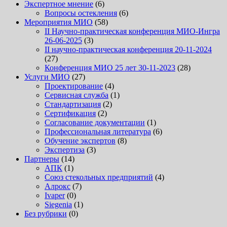
Экспертное мнение
(6)
Вопросы остекления
(6)
Мероприятия МИО
(58)
II Научно-практическая конференция МИО-Ингра
26-06-2025
(3)
II научно-практическая конференция 20-11-2024
(27)
Конференция МИО 25 лет 30-11-2023
(28)
Услуги МИО
(27)
Проектирование
(4)
Сервисная служба
(1)
Стандартизация
(2)
Сертификация
(2)
Согласование документации
(1)
Профессиональная литература
(6)
Обучение экспертов
(8)
Экспертиза
(3)
Партнеры
(14)
АПК
(1)
Союз стекольных предприятий
(4)
Алрокс
(7)
Ivaper
(0)
Siegenia
(1)
Без рубрики
(0)