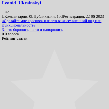
Leonid_Ukrainskyi
142
Комментарии: 0
Публикации: 10
Регистрация: 22-06-2023
Навигация
«Сделайте мне красиво» или что важнее: внешний вид или
функциональность?
по
За что боролись, на то и напоролись
записям
0
0
голоса
Рейтинг статьи