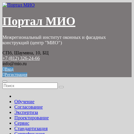
Перейти
к
содержимому
Портал МИО
Межрегиональный институт оконных и фасадных
конструкций (центр "МИО")
СПб, Шаумяна, 10, БЦ
+7 (812) 326-24-66
info@mio.ru
Вход
Регистрация
Обучение
Согласование
Экспертиза
Проектирование
Сервис
Стандартизация
Сертификация