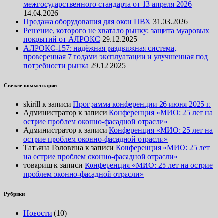
межгосударственного стандарта от 13 апреля 2026
14.04.2026
Продажа оборудования для окон ПВХ
31.03.2026
Решение, которого не хватало рынку: защита муаровых
покрытий от АЛРОКС
29.12.2025
АЛРОКС-157: надёжная раздвижная система,
проверенная 7 годами эксплуатации и улучшенная под
потребности рынка
29.12.2025
Свежие комментарии
skirill
к записи
Программа конференции 26 июня 2025 г.
Администратор
к записи
Конференция «МИО: 25 лет на
острие проблем оконно-фасадной отрасли»
Администратор
к записи
Конференция «МИО: 25 лет на
острие проблем оконно-фасадной отрасли»
Татьяна Головина
к записи
Конференция «МИО: 25 лет
на острие проблем оконно-фасадной отрасли»
товарищ
к записи
Конференция «МИО: 25 лет на острие
проблем оконно-фасадной отрасли»
Рубрики
Новости
(10)