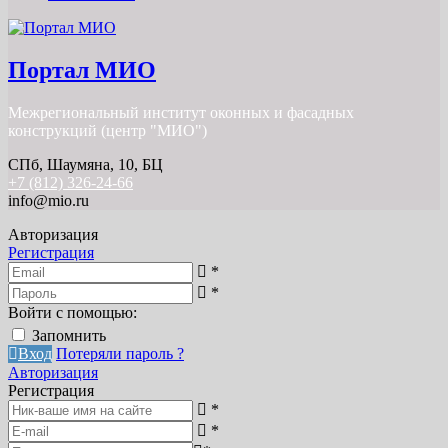
Портал МИО
Межрегиональный институт оконных и фасадных
конструкций (центр "МИО")
СПб, Шаумяна, 10, БЦ
+7 (812) 326-24-66
info@mio.ru
Авторизация
Регистрация
*
*
Войти с помощью:
Запомнить
Вход
Потеряли пароль ?
Авторизация
Регистрация
*
*