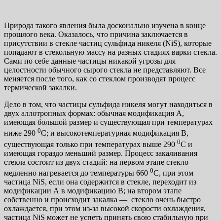
Природа такого явления была досконально изучена в конце
прошлого века. Оказалось, что причина заключается в
присутствии в стекле частиц сульфида никеля (NiS), которые
попадают в стекольную массу на разных стадиях варки стекла.
Сами по себе данные частицы никакой угрозы для
целостности обычного сырого стекла не представляют. Все
меняется после того, как со стеклом производят процесс
термической закалки.
Дело в том, что частицы сульфида никеля могут находиться в
двух аллотропных формах: обычная модификация А,
имеющая большой размер и существующая при температурах
0
ниже 290
С; и высокотемпературная модификация В,
0
существующая только при температурах выше 290
С и
имеющая гораздо меньший размер. Процесс закаливания
стекла состоит из двух стадий: на первом этапе стекло
0
медленно нагревается до температуры 660
С, при этом
частица NiS, если она содержится в стекле, переходит из
модификации А в модификацию В; на втором этапе
собственно и происходит закалка — стекло очень быстро
охлаждается, при этом из-за высокой скорости охлаждения,
частица NiS может не успеть принять свою стабильную при