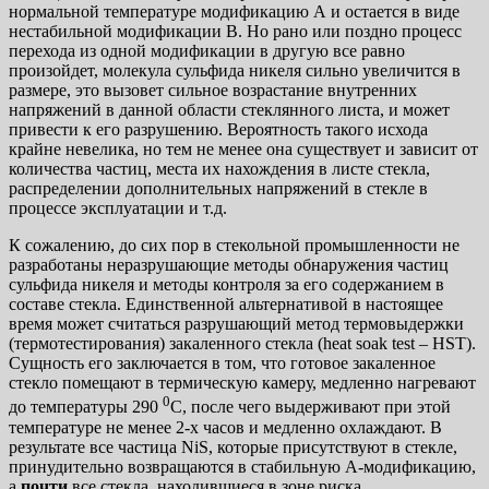
нормальной температуре модификацию А и остается в виде
нестабильной модификации В. Но рано или поздно процесс
перехода из одной модификации в другую все равно
произойдет, молекула сульфида никеля сильно увеличится в
размере, это вызовет сильное возрастание внутренних
напряжений в данной области стеклянного листа, и может
привести к его разрушению. Вероятность такого исхода
крайне невелика, но тем не менее она существует и зависит от
количества частиц, места их нахождения в листе стекла,
распределении дополнительных напряжений в стекле в
процессе эксплуатации и т.д.
К сожалению, до сих пор в стекольной промышленности не
разработаны неразрушающие методы обнаружения частиц
сульфида никеля и методы контроля за его содержанием в
составе стекла. Единственной альтернативой в настоящее
время может считаться разрушающий метод термовыдержки
(термотестирования) закаленного стекла (heat soak test – HST).
Сущность его заключается в том, что готовое закаленное
стекло помещают в термическую камеру, медленно нагревают
0
до температуры 290
С, после чего выдерживают при этой
температуре не менее 2-х часов и медленно охлаждают. В
результате все частица NiS, которые присутствуют в стекле,
принудительно возвращаются в стабильную А-модификацию,
а
почти
все стекла, находившиеся в зоне риска,