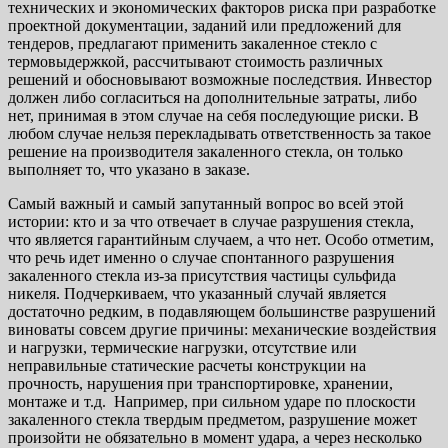
технических и экономических факторов риска при разработке
проектной документации, заданий или предложений для
тендеров, предлагают применить закаленное стекло с
термовыдержкой, рассчитывают стоимость различных
решений и обосновывают возможные последствия. Инвестор
должен либо согласиться на дополнительные затраты, либо
нет, принимая в этом случае на себя последующие риски. В
любом случае нельзя перекладывать ответственность за такое
решение на производителя закаленного стекла, он только
выполняет то, что указано в заказе.
Самый важный и самый запутанный вопрос во всей этой
истории: кто и за что отвечает в случае разрушения стекла,
что является гарантийным случаем, а что нет. Особо отметим,
что речь идет именно о случае спонтанного разрушения
закаленного стекла из-за присутствия частицы сульфида
никеля. Подчеркиваем, что указанный случай является
достаточно редким, в подавляющем большинстве разрушений
виноваты совсем другие причины: механические воздействия
и нагрузки, термические нагрузки, отсутствие или
неправильные статические расчеты конструкции на
прочность, нарушения при транспортировке, хранении,
монтаже и т.д. Например, при сильном ударе по плоскости
закаленного стекла твердым предметом, разрушение может
произойти не обязательно в момент удара, а через несколько