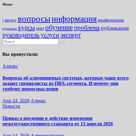
Метки
вопросы
информация
j
видео
конференция
обучение
курсы
проблема
публикация
мио
куренкова
руководитель
услуги
эксперт
Вы пропустили:
Алрокс
Вопросы об алюминиевых системах, которые чаще всего
задают специалисты из ПВХ-сегмента. И почему они
требуют переосмысления
Апр 24, 2026
Алрокс
Новости
Приказ о введении в действие изменения
межгосударственного стандарта от 13 апреля 2026
Апр 14, 2026
Администратор