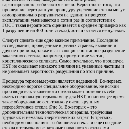
гарантированно разбиваются в печи. Вероятность того, что
прошедшие через данную процедуру уцелевшие стекла могут
самопроизвольно разрушиться на здании в процессе
эксплуатации уменьшается в сотни раз (в соответствии с
ГОСТ такая вероятность оценивается в среднем примерно как
1 разрушение на 400 тонн стекла), хотя и остается не нулевой.
Следует сделать еще одно важное примечание. Последние
исследования, проведенные в разных странах, выявили и
другие причины, также вызывающие спонтанное разрушение
закаленного стекла, например, присутствие частиц
кристаллического силиката. Самое печальное, что процедура
HST не оказывает никакого влияния на указанные частицы и
не уменьшает вероятность разрушения по этой причине.
Процедура термовыдержки является недешевой. Во-первых,
необходимо дорогое специальное оборудование, не всякий
производитель закаленного стекла может позволить себе
иметь специальную термокамеру для HST, в настоящее время
такое оборудование есть только у очень крупных
переработчиков стекла (Рис 3). Во-вторых – это
дополнительная технологическая операция, требующая
трудовых и немалых энергетических затрат. В-третьих,
необходимо восполнять разбившиеся стекла и еще соседние
стекла в термокамере, которые царапаются осколками