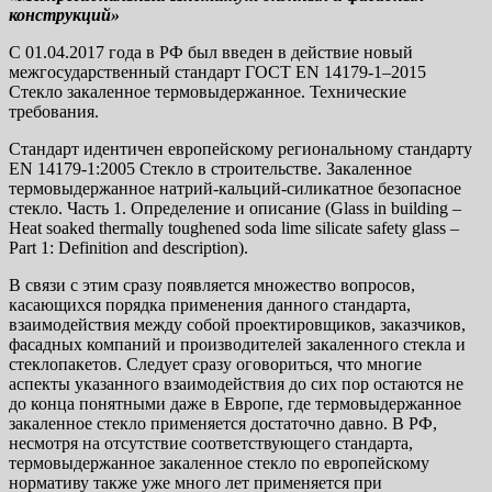
конструкций»
С 01.04.2017 года в РФ был введен в действие новый
межгосударственный стандарт ГОСТ EN 14179-1–2015
Стекло закаленное термовыдержанное. Технические
требования.
Стандарт идентичен европейскому региональному стандарту
ЕN 14179-1:2005 Стекло в строительстве. Закаленное
термовыдержанное натрий-кальций-силикатное безопасное
стекло. Часть 1. Определение и описание (Glass in building –
Heat soaked thermally toughened soda lime silicate safety glass –
Part 1: Definition and description).
В связи с этим сразу появляется множество вопросов,
касающихся порядка применения данного стандарта,
взаимодействия между собой проектировщиков, заказчиков,
фасадных компаний и производителей закаленного стекла и
стеклопакетов. Следует сразу оговориться, что многие
аспекты указанного взаимодействия до сих пор остаются не
до конца понятными даже в Европе, где термовыдержанное
закаленное стекло применяется достаточно давно. В РФ,
несмотря на отсутствие соответствующего стандарта,
термовыдержанное закаленное стекло по европейскому
нормативу также уже много лет применяется при