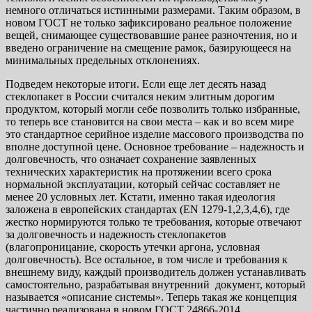
немного отличаться истинными размерами. Таким образом, в
новом ГОСТ не только зафиксировано реальное положение
вещей, снимающее существовавшие ранее разночтения, но и
введено ограничение на смещение рамок, базирующееся на
минимальных предельных отклонениях.
Подведем некоторые итоги. Если еще лет десять назад
стеклопакет в России считался неким элитным дорогим
продуктом, который могли себе позволить только избранные,
то теперь все становится на свои места – как и во всем мире
это стандартное серийное изделие массового производства по
вполне доступной цене. Основное требование – надежность и
долговечность, что означает сохранение заявленных
технических характеристик на протяжении всего срока
нормальной эксплуатации, который сейчас составляет не
менее 20 условных лет. Кстати, именно такая идеология
заложена в европейских стандартах (EN 1279-1,2,3,4,6), где
жестко нормируются только те требования, которые отвечают
за долговечность и надежность стеклопакетов
(влагопроницание, скорость утечки аргона, условная
долговечность). Все остальное, в том числе и требования к
внешнему виду, каждый производитель должен устанавливать
самостоятельно, разрабатывая внутренний документ, который
называется «описание системы». Теперь такая же концепция
частично реализована в новом ГОСТ 24866-2014.