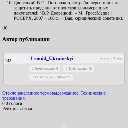
Дворецкий В.Р. Осторожно, потребиллеры! или как
защитить продавца от происков злонамеренных
покупателей / В.Р. Дворецкий. – М.: ГроссМедиа :
РОСБУХ, 2007 – 160 с. – (Ваш юридический советник).
0
Автор публикации
Leonid_Ukrainskyi
не в сети 3 года
142
Комментарии: 0
Публикации: 10
Регистрация: 22-06-2023
Навигация
Стекло закаленное термовыдержанное. Технические
требования.
по
0
0
голоса
записям
Рейтинг статьи