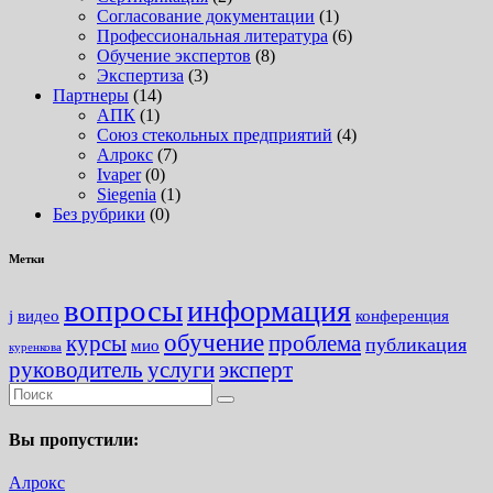
Согласование документации
(1)
Профессиональная литература
(6)
Обучение экспертов
(8)
Экспертиза
(3)
Партнеры
(14)
АПК
(1)
Союз стекольных предприятий
(4)
Алрокс
(7)
Ivaper
(0)
Siegenia
(1)
Без рубрики
(0)
Метки
вопросы
информация
j
видео
конференция
обучение
курсы
проблема
публикация
мио
куренкова
руководитель
услуги
эксперт
Вы пропустили:
Алрокс