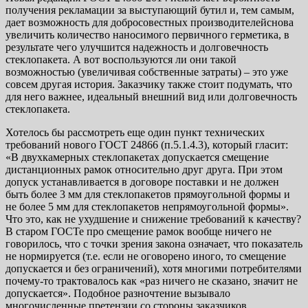
получения рекламации за выступающий бутил и, тем самым,
дает возможность для добросовестных производителейснова
увеличить количество наносимого первичного герметика, в
результате чего улучшится надежность и долговечность
стеклопакета. А вот воспользуются ли они такой
возможностью (увеличивая собственные затраты) – это уже
совсем другая история. Заказчику также стоит подумать, что
для него важнее, идеальный внешний вид или долговечность
стеклопакета.
Хотелось бы рассмотреть еще один пункт технических
требований нового ГОСТ 24866 (п.5.1.4.3), который гласит:
«В двухкамерных стеклопакетах допускается смещение
дистанционных рамок относительно друг друга. При этом
допуск устанавливается в договоре поставки и не должен
быть более 3 мм для стеклопакетов прямоугольной формы и
не более 5 мм для стеклопакетов непрямоугольной формы».
Что это, как не ухудшение и снижение требований к качеству?
В старом ГОСТе про смещение рамок вообще ничего не
говорилось, что с точки зрения закона означает, что показатель
не нормируется (т.е. если не оговорено иного, то смещение
допускается и без ограничений), хотя многими потребителями
почему-то трактовалось как «раз ничего не сказано, значит не
допускается». Подобное разночтение вызывало
многочисленные претензии со стороны заказчиков.