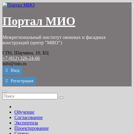
Перейти
к
содержимому
Портал МИО
Межрегиональный институт оконных и фасадных
конструкций (центр "МИО")
СПб, Шаумяна, 10, БЦ
+7 (812) 326-24-66
info@mio.ru
Вход
Регистрация
Обучение
Согласование
Экспертиза
Проектирование
Сервис