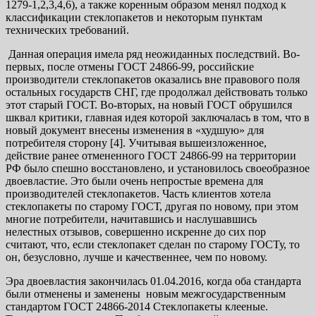
1279-1,2,3,4,6), а также коренным образом менял подход к
классификации стеклопакетов и некоторым пунктам
технических требований.
Данная операция имела ряд неожиданных последствий. Во-
первых, после отмены ГОСТ 24866-99, российские
производители стеклопакетов оказались вне правового поля
остальных государств СНГ, где продолжал действовать только
этот старый ГОСТ. Во-вторых, на новый ГОСТ обрушился
шквал критики, главная идея которой заключалась в том, что в
новый документ внесены изменения в «худшую» для
потребителя сторону [4]. Учитывая вышеизложенное,
действие ранее отмененного ГОСТ 24866-99 на территории
РФ было спешно восстановлено, и установилось своеобразное
двоевластие. Это были очень непростые времена для
производителей стеклопакетов. Часть клиентов хотела
стеклопакеты по старому ГОСТ, другая по новому, при этом
многие потребители, начитавшись и наслушавшись
нелестных отзывов, совершенно искренне до сих пор
считают, что, если стеклопакет сделан по старому ГОСТу, то
он, безусловно, лучше и качественнее, чем по новому.
Эра двоевластия закончилась 01.04.2016, когда оба стандарта
были отменены и заменены новым межгосударственным
стандартом ГОСТ 24866-2014 Стеклопакеты клееные.