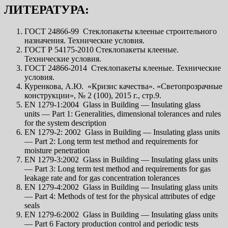
ЛИТЕРАТУРА:
ГОСТ 24866-99 Стеклопакеты клееные строительного
назначения. Технические условия.
ГОСТ Р 54175-2010 Стеклопакеты клееные.
Технические условия.
ГОСТ 24866-2014 Стеклопакеты клееные. Технические
условия.
Куренкова, А.Ю. «Кризис качества». «Светопрозрачные
конструкции», № 2 (100), 2015 г., стр.9.
EN 1279-1:2004 Glass in Building — Insulating glass
units — Part 1: Generalities, dimensional tolerances and rules
for the system description
EN 1279-2: 2002 Glass in Building — Insulating glass units
— Part 2: Long term test method and requirements for
moisture penetration
EN 1279-3:2002 Glass in Building — Insulating glass units
— Part 3: Long term test method and requirements for gas
leakage rate and for gas concentration tolerances
EN 1279-4:2002 Glass in Building — Insulating glass units
— Part 4: Methods of test for the physical attributes of edge
seals
EN 1279-6:2002 Glass in Building — Insulating glass units
— Part 6 Factory production control and periodic tests