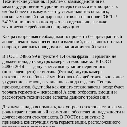
Технические условия. Проблемы взаимодействия на
межгосударственном уровне теперь сняты, а вот вопросы к
якобы более низкому качеству стеклопакетов остались,
поскольку новый стандарт подготовлен на основе ГОСТ Р
54175 и полностью повторяет его идеологию, а также
технические требования на продукцию.
Как раз назревшая необходимость провести беспристрастный
анализ некоторых внесенных изменений, вызвавших столько
споров, и явилась поводом для написания этой статьи.
В ГОСТ 24866-99 в пункте 4.1.4 была фраза – Герметик не
должен попадать внутрь камеры стеклопакета. В ГОСТ
24866-2014 — допускается выступание первичного
(нетвердеющего) герметика (бутила) внутрь камеры
стеклопакета не более 2 мм. Казалось бы действительно явное
ухудшение, касающееся внешнего вида изделия. Теперь
производитель будет абы как ляпать стеклопакеты, везде будет
торчать герметик – некрасиво! А если отбросить эмоции и
рассмотреть технические аспекты данного требования.
Для начала надо вспомнить, как устроен стеклопакет, и какую
роль играет первичный герметик в обеспечении надежности и
долговечности стеклопакета. В ГОСТе на рисунке 2
приведена конструкция узла герметизации, расположенного