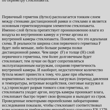
по периметру стеклопакета.
Первичный герметик (бутил) располагается тонким слоем
между стенками дистанционной рамки и стеклами и является
основным герметизирующим элементом стеклопакета.
Именно слой бутила препятствует проникновению влаги из
воздуха во внутреннюю камеру и утечке аргона из
внутренней камеры стеклопакета. Понятно, что это идеальная
схема. В реальности ширина слоя первичного герметика F
будет либо меньше, либо больше размера полки
дистанционной рамки. Чем шире (F) и толще (H) слой
первичного герметика, тем более долговечным будет
стеклопакет, тем лучше он будет сопротивляться
эксплуатационным нагрузкам, сохраняя герметичность
внутренней камеры. И наоборот, недостаточное количество
бутила может привести к тому, что даже при обычных
нормативных эксплуатационных нагрузках (перепад давления
и температуры, ветровые воздействия, снеговые нагрузки и
т.д.) происходит разрыв тонкого слоя герметика, из
стеклопакета уходит аргон, внутрь камеры проникает влага,
стеклопакет быстро теряет свои функции и выходит из строя.
Проведенные некоторыми европейскими лабораториями
исследования показали, чтобы стеклопакет соответствовал
всем основным требованиям европейского стандарта EN 1279