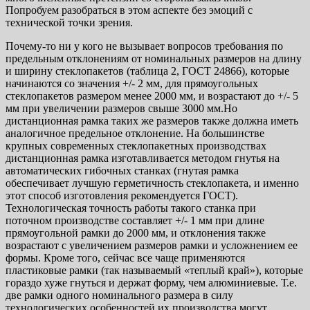
Попробуем разобраться в этом аспекте без эмоций с
технической точки зрения.
Почему-то ни у кого не вызывает вопросов требования по
предельным отклонениям от номинальных размеров на длину
и ширину стеклопакетов (таблица 2, ГОСТ 24866), которые
начинаются со значения +/- 2 мм, для прямоугольных
стеклопакетов размером менее 2000 мм, и возрастают до +/- 5
мм при увеличении размеров свыше 3000 мм.Но
дистанционная рамка таких же размеров также должна иметь
аналогичное предельное отклонение. На большинстве
крупных современных стеклопакетных производствах
дистанционная рамка изготавливается методом гнутья на
автоматических гибочных станках (гнутая рамка
обеспечивает лучшую герметичность стеклопакета, и именно
этот способ изготовления рекомендуется ГОСТ).
Технологическая точность работы такого станка при
поточном производстве составляет +/- 1 мм при длине
прямоугольной рамки до 2000 мм, и отклонения также
возрастают с увеличением размеров рамки и усложнением ее
формы. Кроме того, сейчас все чаще применяются
пластиковые рамки (так называемый «теплый край»), которые
гораздо хуже гнуться и держат форму, чем алюминиевые. Т.е.
две рамки одного номинального размера в силу
технологических особенностей их производства могут