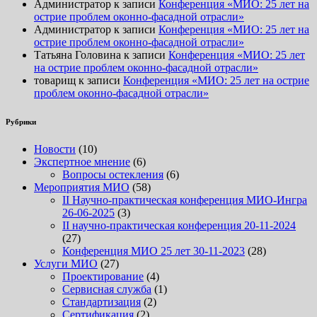
Администратор
к записи
Конференция «МИО: 25 лет на
острие проблем оконно-фасадной отрасли»
Администратор
к записи
Конференция «МИО: 25 лет на
острие проблем оконно-фасадной отрасли»
Татьяна Головина
к записи
Конференция «МИО: 25 лет
на острие проблем оконно-фасадной отрасли»
товарищ
к записи
Конференция «МИО: 25 лет на острие
проблем оконно-фасадной отрасли»
Рубрики
Новости
(10)
Экспертное мнение
(6)
Вопросы остекления
(6)
Мероприятия МИО
(58)
II Научно-практическая конференция МИО-Ингра
26-06-2025
(3)
II научно-практическая конференция 20-11-2024
(27)
Конференция МИО 25 лет 30-11-2023
(28)
Услуги МИО
(27)
Проектирование
(4)
Сервисная служба
(1)
Стандартизация
(2)
Сертификация
(2)