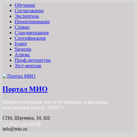
Обучение
Согласование
Экспертиза
Проектирование
Сервис
Стандартизация
Сертификация
Ivaper
Siegenia
Алрокс
Проф.литература
Тест-монтаж
Портал МИО
Межрегиональный институт оконных и фасадных
конструкций (центр "МИО")
СПб, Шаумяна, 10, БЦ
+7 (812) 326-24-66
info@mio.ru