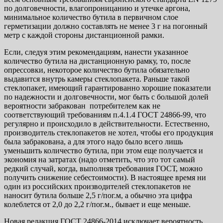
по долговечности, влагопроницанию и утечке аргона,
минимальное количество бутила в первичном слое
герметизации должно составлять не менее 3 г на погонный
метр с каждой стороны дистанционной рамки.
Если, следуя этим рекомендациям, нанести указанное
количество бутила на дистанционную рамку, то, после
опрессовки, некоторое количество бутила обязательно
выдавится внутрь камеры стеклопакета. Раньше такой
стеклопакет, имеющий гарантированно хорошие показатели
по надежности и долговечности, мог быть с большой долей
вероятности забракован потребителем как не
соответствующий требованиям п.4.1.4 ГОСТ 24866-99, что
регулярно и происходило в действительности. Естественно,
производитель стеклопакетов не хотел, чтобы его продукция
была забракована, а для этого надо было всего лишь
уменьшить количество бутила, при этом еще получается и
экономия на затратах (надо отметить, что это тот самый
редкий случай, когда, выполняя требования ГОСТ, можно
получить снижение себестоимости). В настоящее время ни
один из российских производителей стеклопакетов не
наносит бутила больше 2,5 г/пог.м, а обычно эта цифра
колеблется от 2,0 до 2,2 г/пог.м., бывает и еще меньше.
Новая редакция ГОСТ 24866-2014 исключает вероятность