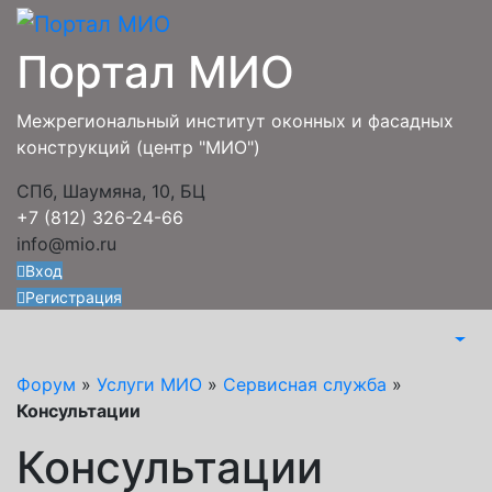
Перейти
к
Портал МИО
содержимому
Межрегиональный институт оконных и фасадных
конструкций (центр "МИО")
СПб, Шаумяна, 10, БЦ
+7 (812) 326-24-66
info@mio.ru
Вход
Регистрация
Форум
»
Услуги МИО
»
Сервисная служба
»
Консультации
Консультации