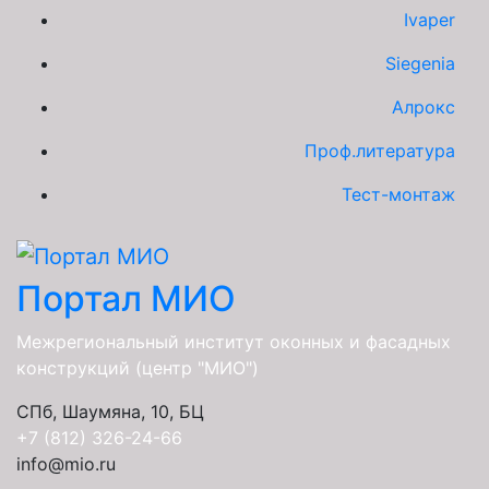
Ivaper
Siegenia
Алрокс
Проф.литература
Тест-монтаж
Портал МИО
Межрегиональный институт оконных и фасадных
конструкций (центр "МИО")
СПб, Шаумяна, 10, БЦ
+7 (812) 326-24-66
info@mio.ru