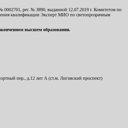
002701, рег. № 3890, выданной 12.07.2019 г. Комитетом по
ышения квалификации Эксперт МИО по светопрозрачным
законченном высшем образовании.
тный пер., д.12 лит А (ст.м. Лиговский проспект)