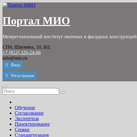
Перейти
к
содержимому
Портал МИО
Межрегиональный институт оконных и фасадных конструкций
СПб, Шаумяна, 10, БЦ
+7 (812) 326-24-66
info@mio.ru
Вход
Регистрация
Обучение
Согласование
Экспертиза
Проектирование
Сервис
Стандартизация