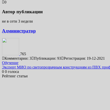
0
Автор публикации
не в сети 3 недели
Администратор
765
Комментарии: 3
Публикации: 93
Регистрация: 19-12-2021
Навигация
Обучение
Эксперт МИО по светопрозрачным конструкциям из ПВХ про
по
0
0
голоса
записям
Рейтинг статьи