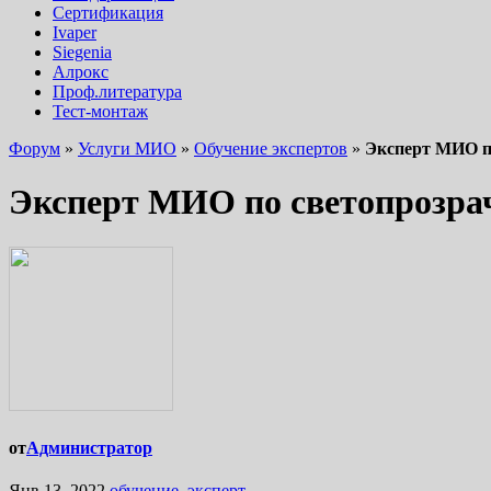
Сертификация
Ivaper
Siegenia
Алрокс
Проф.литература
Тест-монтаж
Форум
»
Услуги МИО
»
Обучение экспертов
»
Эксперт МИО п
Эксперт МИО по светопрозр
от
Администратор
Янв 13, 2022
обучение
,
эксперт