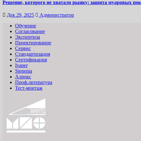
Решение, которого не хватало рынку: защита муаровых 
Дек 29, 2025
Администратор
Обучение
Согласование
Экспертиза
Проектирование
Сервис
Стандартизация
Сертификация
Ivaper
Siegenia
Алрокс
Проф.литература
Тест-монтаж