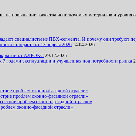
ены на повышение качества используемых материалов и уровня
задают специалисты из ПВХ-сегмента. И почему они требуют п
ного стандарта от 13 апреля 2026
14.04.2026
 покрытий от АЛРОКС
29.12.2025
 7 годами эксплуатации и улучшенная под потребности рынка
2
стрие проблем оконно-фасадной отрасли»
стрие проблем оконно-фасадной отрасли»
 острие проблем оконно-фасадной отрасли»
проблем оконно-фасадной отрасли»