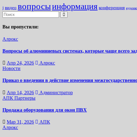
вопросы
информация
j
видео
конференция
куренк
Вы пропустили:
Алрокс
Вопросы об алюминиевых системах, которые чаще всего за
Апр 24, 2026
Алрокс
Новости
Приказ о введении в действие изменения межгосударственно
Апр 14, 2026
Администратор
АПК
Партнеры
Продажа оборудования для окон ПВХ
Мар 31, 2026
АПК
Алрокс