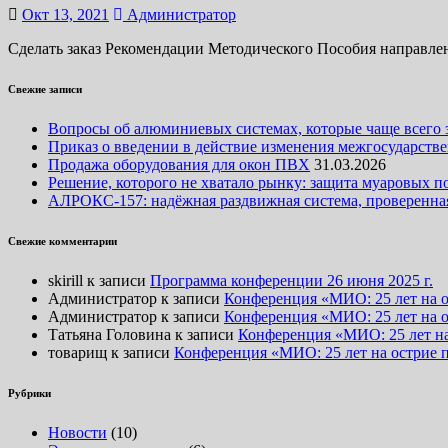
Окт 13, 2021
Администратор
Сделать заказ Рекомендации Методического Пособия направл
Свежие записи
Вопросы об алюминиевых системах, которые чаще всего 
Приказ о введении в действие изменения межгосударствен
Продажа оборудования для окон ПВХ
31.03.2026
Решение, которого не хватало рынку: защита муаровых
АЛРОКС-157: надёжная раздвижная система, проверенная
Свежие комментарии
skirill
к записи
Программа конференции 26 июня 2025 г.
Администратор
к записи
Конференция «МИО: 25 лет на о
Администратор
к записи
Конференция «МИО: 25 лет на о
Татьяна Головина
к записи
Конференция «МИО: 25 лет на
товарищ
к записи
Конференция «МИО: 25 лет на острие 
Рубрики
Новости
(10)