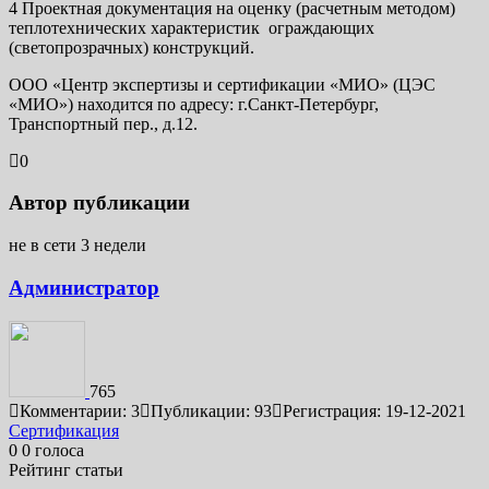
4 Проектная документация на оценку (расчетным методом)
теплотехнических характеристик ограждающих
(светопрозрачных) конструкций.
ООО «Центр экспертизы и сертификации «МИО» (ЦЭС
«МИО») находится по адресу: г.Санкт-Петербург,
Транспортный пер., д.12.
0
Автор публикации
не в сети 3 недели
Администратор
765
Комментарии: 3
Публикации: 93
Регистрация: 19-12-2021
Навигация
Сертификация
0
0
голоса
по
Рейтинг статьи