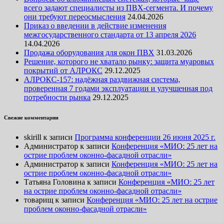
всего задают специалисты из ПВХ-сегмента. И почему
они требуют переосмысления
24.04.2026
Приказ о введении в действие изменения
межгосударственного стандарта от 13 апреля 2026
14.04.2026
Продажа оборудования для окон ПВХ
31.03.2026
Решение, которого не хватало рынку: защита муаровых
покрытий от АЛРОКС
29.12.2025
АЛРОКС-157: надёжная раздвижная система,
проверенная 7 годами эксплуатации и улучшенная под
потребности рынка
29.12.2025
Свежие комментарии
skirill
к записи
Программа конференции 26 июня 2025 г.
Администратор
к записи
Конференция «МИО: 25 лет на
острие проблем оконно-фасадной отрасли»
Администратор
к записи
Конференция «МИО: 25 лет на
острие проблем оконно-фасадной отрасли»
Татьяна Головина
к записи
Конференция «МИО: 25 лет
на острие проблем оконно-фасадной отрасли»
товарищ
к записи
Конференция «МИО: 25 лет на острие
проблем оконно-фасадной отрасли»