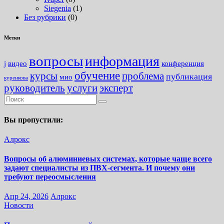
Siegenia
(1)
Без рубрики
(0)
Метки
вопросы
информация
j
видео
конференция
обучение
курсы
проблема
публикация
мио
куренкова
руководитель
услуги
эксперт
Вы пропустили:
Алрокс
Вопросы об алюминиевых системах, которые чаще всего
задают специалисты из ПВХ-сегмента. И почему они
требуют переосмысления
Апр 24, 2026
Алрокс
Новости