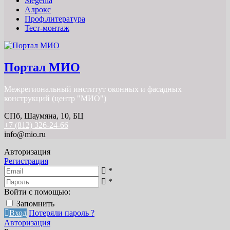
Siegenia
Алрокс
Проф.литература
Тест-монтаж
Портал МИО
Межрегиональный институт оконных и фасадных
конструкций (центр "МИО")
СПб, Шаумяна, 10, БЦ
+7 (812) 326-24-66
info@mio.ru
Авторизация
Регистрация
*
*
Войти с помощью:
Запомнить
Вход
Потеряли пароль ?
Авторизация