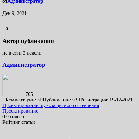
от
Администратор
Дек 9, 2021
0
Автор публикации
не в сети 3 недели
Администратор
765
Комментарии: 3
Публикации: 93
Регистрация: 19-12-2021
Навигация
Проектирование шумозащитного остекления
Проектирование
по
0
0
голоса
записям
Рейтинг статьи