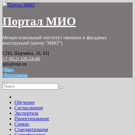
Перейти
к
содержимому
Портал МИО
Межрегиональный институт оконных и фасадных
конструкций (центр "МИО")
СПб, Шаумяна, 10, БЦ
+7 (812) 326-24-66
info@mio.ru
Вход
Регистрация
Обучение
Согласование
Экспертиза
Проектирование
Сервис
Стандартизация
Сертификация