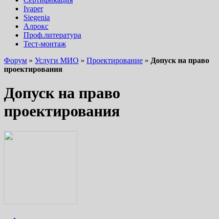
Ivaper
Siegenia
Алрокс
Проф.литература
Тест-монтаж
Форум
»
Услуги МИО
»
Проектирование
»
Допуск на право
проектирования
Допуск на право
проектирования