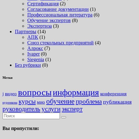
Сертификация
(2)
Согласование документации
(1)
Профессиональная литература
(6)
Обучение экспертов
(8)
Экспертиза
(3)
Партнеры
(14)
АПК
(1)
Союз стекольных предприятий
(4)
Алрокс
(7)
Ivaper
(0)
Siegenia
(1)
Без рубрики
(0)
Метки
вопросы
информация
j
видео
конференция
обучение
курсы
проблема
публикация
мио
куренкова
руководитель
услуги
эксперт
Вы пропустили: