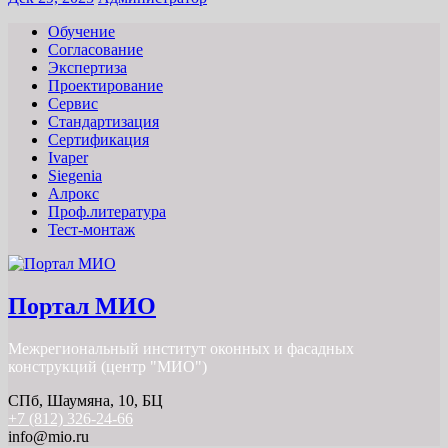
Обучение
Согласование
Экспертиза
Проектирование
Сервис
Стандартизация
Сертификация
Ivaper
Siegenia
Алрокс
Проф.литература
Тест-монтаж
Портал МИО
Межрегиональный институт оконных и фасадных
конструкций (центр "МИО")
СПб, Шаумяна, 10, БЦ
+7 (812) 326-24-66
info@mio.ru