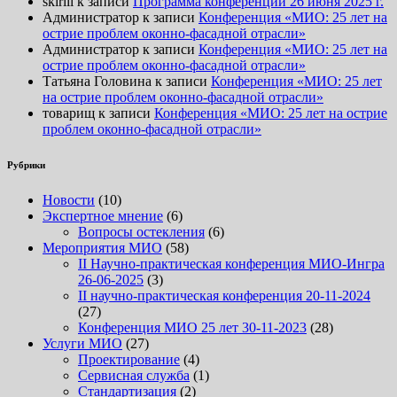
skirill
к записи
Программа конференции 26 июня 2025 г.
Администратор
к записи
Конференция «МИО: 25 лет на
острие проблем оконно-фасадной отрасли»
Администратор
к записи
Конференция «МИО: 25 лет на
острие проблем оконно-фасадной отрасли»
Татьяна Головина
к записи
Конференция «МИО: 25 лет
на острие проблем оконно-фасадной отрасли»
товарищ
к записи
Конференция «МИО: 25 лет на острие
проблем оконно-фасадной отрасли»
Рубрики
Новости
(10)
Экспертное мнение
(6)
Вопросы остекления
(6)
Мероприятия МИО
(58)
II Научно-практическая конференция МИО-Ингра
26-06-2025
(3)
II научно-практическая конференция 20-11-2024
(27)
Конференция МИО 25 лет 30-11-2023
(28)
Услуги МИО
(27)
Проектирование
(4)
Сервисная служба
(1)
Стандартизация
(2)