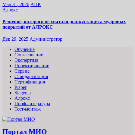
Мар 31, 2026
АПК
Алрокс
Решение, которого не хватало рынку: защита муаровых
покрытий от АЛРОКС
Дек 29, 2025
Администратор
Обучение
Согласование
Экспертиза
Проектирование
Сервис
Стандартизация
Сертификация
Ivaper
Siegenia
Алрокс
Проф.литература
Тест-монтаж
Портал МИО