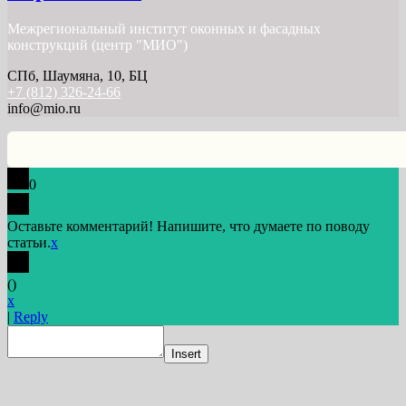
Межрегиональный институт оконных и фасадных
конструкций (центр "МИО")
СПб, Шаумяна, 10, БЦ
+7 (812) 326-24-66
info@mio.ru
0
Оставьте комментарий! Напишите, что думаете по поводу
статьи.
x
(
)
x
|
Reply
Insert