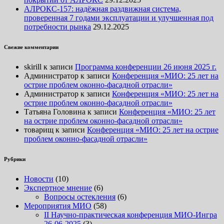
АЛРОКС-157: надёжная раздвижная система,
проверенная 7 годами эксплуатации и улучшенная под
потребности рынка
29.12.2025
Свежие комментарии
skirill
к записи
Программа конференции 26 июня 2025 г.
Администратор
к записи
Конференция «МИО: 25 лет на
острие проблем оконно-фасадной отрасли»
Администратор
к записи
Конференция «МИО: 25 лет на
острие проблем оконно-фасадной отрасли»
Татьяна Головина
к записи
Конференция «МИО: 25 лет
на острие проблем оконно-фасадной отрасли»
товарищ
к записи
Конференция «МИО: 25 лет на острие
проблем оконно-фасадной отрасли»
Рубрики
Новости
(10)
Экспертное мнение
(6)
Вопросы остекления
(6)
Мероприятия МИО
(58)
II Научно-практическая конференция МИО-Ингра
26-06-2025
(3)