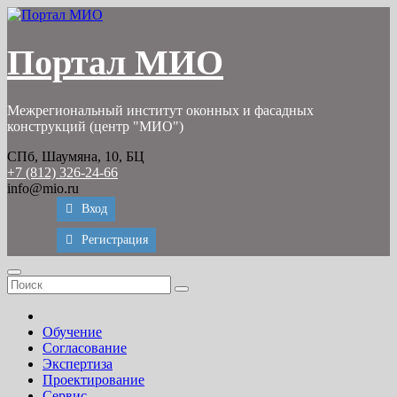
Перейти
к
содержимому
Портал МИО
Межрегиональный институт оконных и фасадных
конструкций (центр "МИО")
СПб, Шаумяна, 10, БЦ
+7 (812) 326-24-66
info@mio.ru
Вход
Регистрация
Обучение
Согласование
Экспертиза
Проектирование
Сервис