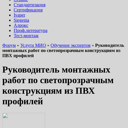
Стандартизация
Сертификация
Ivaper
Siegenia
Алрокс
Проф.литература
Тест-монтаж
Форум
»
Услуги МИО
»
Обучение экспертов
»
Руководитель
монтажных работ по светопрозрачным конструкциям из
ПВХ профилей
Руководитель монтажных
работ по светопрозрачным
конструкциям из ПВХ
профилей