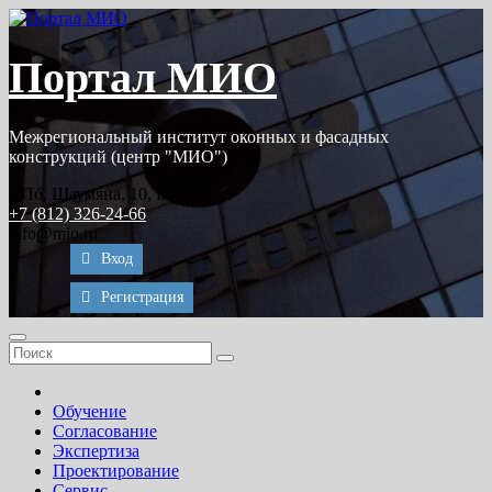
Перейти
к
содержимому
Портал МИО
Межрегиональный институт оконных и фасадных
конструкций (центр "МИО")
СПб, Шаумяна, 10, БЦ
+7 (812) 326-24-66
info@mio.ru
Вход
Регистрация
Обучение
Согласование
Экспертиза
Проектирование
Сервис