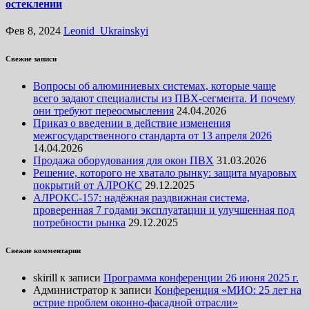
остеклении
Фев 8, 2024
Leonid_Ukrainskyi
Свежие записи
Вопросы об алюминиевых системах, которые чаще
всего задают специалисты из ПВХ-сегмента. И почему
они требуют переосмысления
24.04.2026
Приказ о введении в действие изменения
межгосударственного стандарта от 13 апреля 2026
14.04.2026
Продажа оборудования для окон ПВХ
31.03.2026
Решение, которого не хватало рынку: защита муаровых
покрытий от АЛРОКС
29.12.2025
АЛРОКС-157: надёжная раздвижная система,
проверенная 7 годами эксплуатации и улучшенная под
потребности рынка
29.12.2025
Свежие комментарии
skirill
к записи
Программа конференции 26 июня 2025 г.
Администратор
к записи
Конференция «МИО: 25 лет на
острие проблем оконно-фасадной отрасли»