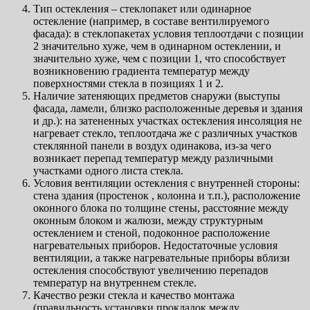
Тип остекления – стеклопакет или одинарное
остекление (например, в составе вентилируемого
фасада): в стеклопакетах условия теплоотдачи с позиции
2 значительно хуже, чем в одинарном остеклении, и
значительно хуже, чем с позиции 1, что способствует
возникновению градиента температур между
поверхностями стекла в позициях 1 и 2.
Наличие затеняющих предметов снаружи (выступы
фасада, ламели, близко расположенные деревья и здания
и др.): на затененных участках остекления инсоляция не
нагревает стекло, теплоотдача же с различных участков
стеклянной панели в воздух одинакова, из-за чего
возникает перепад температур между различными
участками одного листа стекла.
Условия вентиляции остекления с внутренней стороны:
стена здания (простенок , колонна и т.п.), расположение
оконного блока по толщине стены, расстояние между
оконным блоком и жалюзи, между структурным
остеклением и стеной, подоконное расположение
нагревательных приборов. Недостаточные условия
вентиляции, а также нагревательные приборы вблизи
остекления способствуют увеличению перепадов
температур на внутреннем стекле.
Качество резки стекла и качество монтажа
(правильность установки прокладок между