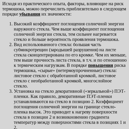
Исходя из практического опыта, факторы, влияющие на риск
термошока, можно перечислить приблизительно в следующем
порядке
убывания
их значимости:
Высокий коэффициент поглощения солнечной энергии
наружного стекла. Чем выше коэффициент поглощения
солнечной энергии стекла, тем сильнее нагревается
стекло и больше вероятность проявления термошока.
Вид использованного стекла: большая часть
субмикротрещин (зародышей разрушения) на листе
стекла сконцентрирована по его кромке. Чем их меньше,
тем выше прочность листа стекла, в т.ч. и по отношению
к термическим нагрузкам. В порядке
повышения
риска
термошока, «сырые» (нетермоупрочненные) стекла:
листовое стекло с обработанной кромкой, листовое
стекло с необработанной кромкой, многослойное
стекло.
Установка на стекло декоративной («зеркальной») ПЭТ-
пленки. Как правило, декоративные ПЭТ-пленки
устанавливаются на стекло в позицию 2. Коэффициент
поглощения солнечной энергии на границе стекло-
пленка высок. Это приводит к нагреву поверхности
стекла в позиции 2 и возникновению градиента
температур между поверхностями стекла в позициях 1 и
2.