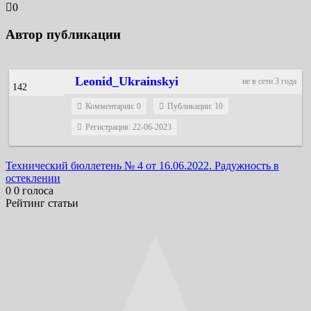
0
Автор публикации
Leonid_Ukrainskyi
не в сети 3 года
142
Комментарии: 0
Публикации: 10
Регистрация: 22-06-2023
Навигация
Технический бюллетень № 4 от 16.06.2022. Радужность в
остеклении
по
0
0
голоса
записям
Рейтинг статьи