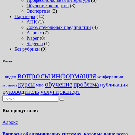
Профессиональная литература
(6)
Обучение экспертов
(8)
Экспертиза
(3)
Партнеры
(14)
АПК
(1)
Союз стекольных предприятий
(4)
Алрокс
(7)
Ivaper
(0)
Siegenia
(1)
Без рубрики
(0)
Метки
вопросы
информация
j
видео
конференция
обучение
курсы
проблема
публикация
мио
куренкова
руководитель
услуги
эксперт
Вы пропустили:
Алрокс
Вопросы об алюминиевых системах, которые чаще всего