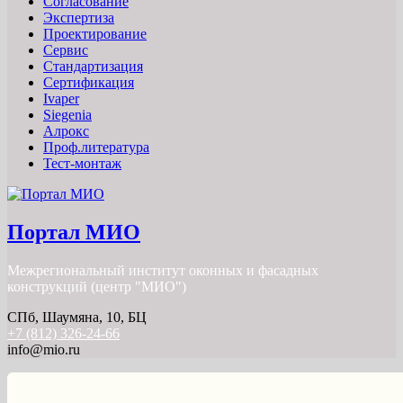
Согласование
Экспертиза
Проектирование
Сервис
Стандартизация
Сертификация
Ivaper
Siegenia
Алрокс
Проф.литература
Тест-монтаж
Портал МИО
Межрегиональный институт оконных и фасадных
конструкций (центр "МИО")
СПб, Шаумяна, 10, БЦ
+7 (812) 326-24-66
info@mio.ru