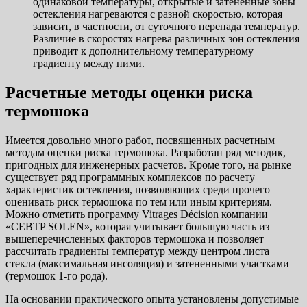
одинаковой температуры, открытые и затененные зоны
остекления нагреваются с разной скоростью, которая
зависит, в частности, от суточного перепада температур.
Различие в скоростях нагрева различных зон остекления
приводит к дополнительному температурному
градиенту между ними.
Расчетные методы оценки риска
термошока
Имеется довольно много работ, посвященных расчетным
методам оценки риска термошока. Разработан ряд методик,
пригодных для инженерных расчетов. Кроме того, на рынке
существует ряд программных комплексов по расчету
характеристик остекления, позволяющих среди прочего
оценивать риск термошока по тем или иным критериям.
Можно отметить программу Vitrages Décision компании
«CEBTP SOLEN», которая учитывает большую часть из
вышеперечисленных факторов термошока и позволяет
рассчитать градиенты температур между центром листа
стекла (максимальная инсоляция) и затененными участками
(термошок 1-го рода).
На основании практического опыта установлены допустимые