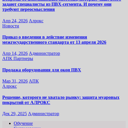
задают специалисты из ПВХ-сегмента. И почему они
требуют переосмысления
Апр 24, 2026
Алрокс
Новости
Приказ о введении в действие изменения
межгосударственного стандарта от 13 апреля 2026
Апр 14, 2026
Администратор
АПК
Партнеры
Продажа оборудования для окон ПВХ
Мар 31, 2026
АПК
Алрокс
Решение, которого не хватало рынку: защита муаровых
покрытий от АЛРОКС
Дек 29, 2025
Администратор
Обучение