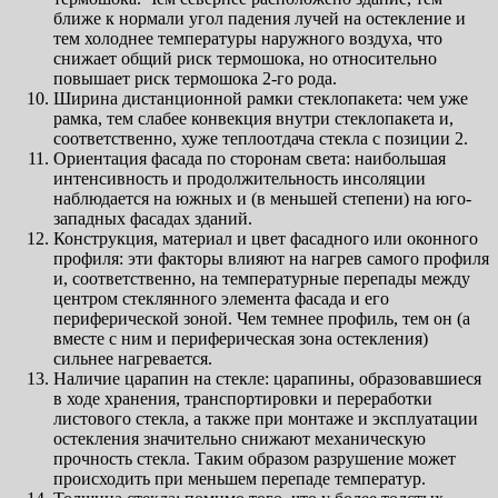
ближе к нормали угол падения лучей на остекление и
тем холоднее температуры наружного воздуха, что
снижает общий риск термошока, но относительно
повышает риск термошока 2-го рода.
Ширина дистанционной рамки стеклопакета: чем уже
рамка, тем слабее конвекция внутри стеклопакета и,
соответственно, хуже теплоотдача стекла с позиции 2.
Ориентация фасада по сторонам света: наибольшая
интенсивность и продолжительность инсоляции
наблюдается на южных и (в меньшей степени) на юго-
западных фасадах зданий.
Конструкция, материал и цвет фасадного или оконного
профиля: эти факторы влияют на нагрев самого профиля
и, соответственно, на температурные перепады между
центром стеклянного элемента фасада и его
периферической зоной. Чем темнее профиль, тем он (а
вместе с ним и периферическая зона остекления)
сильнее нагревается.
Наличие царапин на стекле: царапины, образовавшиеся
в ходе хранения, транспортировки и переработки
листового стекла, а также при монтаже и эксплуатации
остекления значительно снижают механическую
прочность стекла. Таким образом разрушение может
происходить при меньшем перепаде температур.