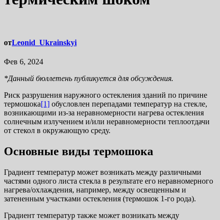
от
Leonid_Ukrainskyi
Фев 6, 2024
*Данный бюллетень публикуется для обсуждения.
Риск разрушения наружного остекления зданий по причине
термошока
[1]
обусловлен перепадами температур на стекле,
возникающими из-за неравномерности нагрева остекления
солнечным излучением и/или неравномерности теплоотдачи
от стекол в окружающую среду.
Основные виды термошока
Градиент температур может возникать между различными
частями одного листа стекла в результате его неравномерного
нагрева/охлаждения, например, между освещенным и
затененным участками остекления (термошок 1-го рода).
Градиент температур также может возникать между