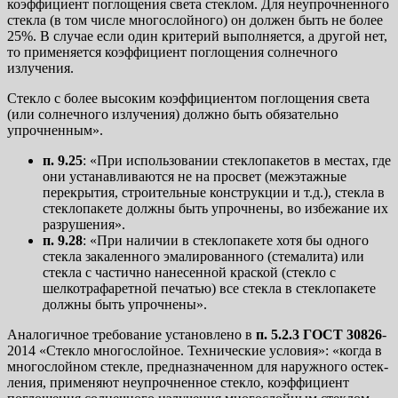
коэффициент поглощения света стеклом. Для неупрочненного
стекла (в том числе многослойного) он должен быть не более
25%. В случае если один критерий выполняется, а другой нет,
то применяется коэффициент поглощения солнечного
излучения.
Стекло с более высоким коэффициентом поглощения света
(или солнечного излуче­ния) должно быть обязательно
упрочненным».
п. 9.25
: «При использовании стеклопакетов в местах, где
они устанавливаются не на просвет (межэтажные
перекрытия, строительные конструкции и т.д.), стекла в
стеклопакете должны быть упрочнены, во избежание их
разрушения».
п. 9.28
: «При наличии в стеклопакете хотя бы одного
стекла закаленного эмали­ро­ван­ного (стемалита) или
стекла с частично нанесенной краской (стекло с
шелкотрафаретной печатью) все стекла в стеклопакете
должны быть упрочнены».
Аналогичное требование установлено в
п. 5.2.3 ГОСТ 30826
-
2014 «Стекло многослой­ное. Технические условия»: «когда в
многослойном стекле, предназначенном для наружного ос­тек­
ления, применяют неупрочненное стекло, коэффициент