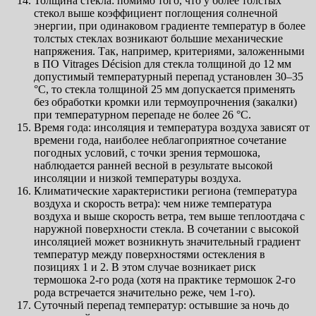
Толщина стекла: помимо того, что у более толстых
стекол выше коэффициент поглощения солнечной
энергии, при одинаковом градиенте температур в более
толстых стеклах возникают большие механические
напряжения. Так, например, критериями, заложенными
в ПО Vitrages Décision для стекла толщиной до 12 мм
допустимый температурный перепад установлен 30–35
°C, то стекла толщиной 25 мм допускается применять
без обработки кромки или термоупрочнения (закалки)
при температурном перепаде не более 26 °C.
Время года: инсоляция и температура воздуха зависят от
времени года, наиболее неблагоприятное сочетание
погодных условий, с точки зрения термошока,
наблюдается ранней весной в результате высокой
инсоляции и низкой температуры воздуха.
Климатические характеристики региона (температура
воздуха и скорость ветра): чем ниже температура
воздуха и выше скорость ветра, тем выше теплоотдача с
наружной поверхности стекла. В сочетании с высокой
инсоляцией может возникнуть значительный градиент
температур между поверхностями остекления в
позициях 1 и 2. В этом случае возникает риск
термошока 2-го рода (хотя на практике термошок 2-го
рода встречается значительно реже, чем 1-го).
Суточный перепад температур: остывшие за ночь до