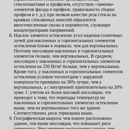
стеклопакетами и профилем, отсутствие «зажима»
элементов фасада в профиле, правильность сборки
профиля и т. д.): при низком качестве реза стекла на
кромках стеклянных панелей образуются
многочисленные сколы и неровности, служащие
концентраторами напряжений.
Наклон элемента остекления: угол падения солнечных
лучей для наклонных и горизонтальных элементов
остекления ближе к нормали, чем для вертикальных.
Поэтому инсоляция наклонных и горизонтальных
элементов больше, чем вертикальных. В среднем,
инсоляция у наклонных и горизонтальных элементов
остекления на 250 Вт/м² больше, чем у вертикальных.
Кроме того, у наклонных и горизонтальных элементов
остекления условия теплоотдачи с наружной
поверхности примерно на 30% лучше, чем у
вертикальных, а с внутренней приблизительно на 20%
хуже. С учетом их более высокой инсоляции, это
приводит к тому, что перепады температур на
наклонных и горизонтальных элементах остекления
выше, чем на вертикальных того же здания.
Соответственно, риск термошока выше.
Географическая широта: чем южнее расположено
здание, тем выше инсоляция, что повышает риск
термошока. Чем севернее расположено здание, тем