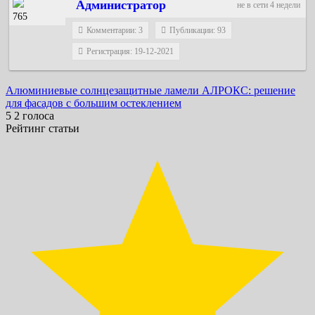
Администратор
не в сети 4 недели
765
Комментарии: 3
Публикации: 93
Регистрация: 19-12-2021
Навигация
Алюминиевые солнцезащитные ламели AЛРОКС: решение
для фасадов с большим остеклением
по
5
2
голоса
записям
Рейтинг статьи