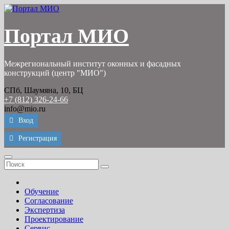
Перейти
к
содержимому
Портал МИО
Межрегиональный институт оконных и фасадных
конструкций (центр "МИО")
СПб, Шаумяна, 10, БЦ
+7 (812) 326-24-66
info@mio.ru
Вход
Регистрация
Обучение
Согласование
Экспертиза
Проектирование
Сервис