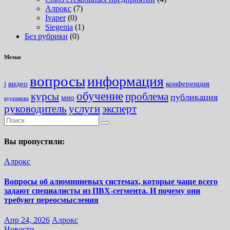
Алрокс
(7)
Ivaper
(0)
Siegenia
(1)
Без рубрики
(0)
Метки
вопросы
информация
j
видео
конференция
обучение
курсы
проблема
публикация
мио
куренкова
руководитель
услуги
эксперт
Вы пропустили:
Алрокс
Вопросы об алюминиевых системах, которые чаще всего
задают специалисты из ПВХ-сегмента. И почему они
требуют переосмысления
Апр 24, 2026
Алрокс
Новости