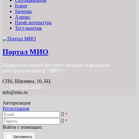
Сертификация
Ivaper
Siegenia
Алрокс
Проф.литература
Тест-монтаж
Портал МИО
Межрегиональный институт оконных и фасадных
конструкций (центр "МИО")
СПб, Шаумяна, 10, БЦ
+7 (812) 326-24-66
info@mio.ru
Авторизация
Регистрация
*
*
Войти с помощью:
Запомнить