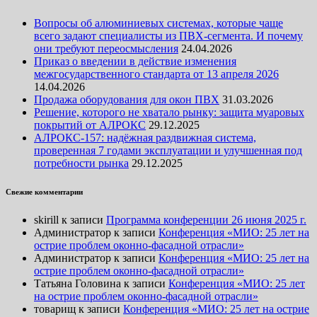
Вопросы об алюминиевых системах, которые чаще
всего задают специалисты из ПВХ-сегмента. И почему
они требуют переосмысления
24.04.2026
Приказ о введении в действие изменения
межгосударственного стандарта от 13 апреля 2026
14.04.2026
Продажа оборудования для окон ПВХ
31.03.2026
Решение, которого не хватало рынку: защита муаровых
покрытий от АЛРОКС
29.12.2025
АЛРОКС-157: надёжная раздвижная система,
проверенная 7 годами эксплуатации и улучшенная под
потребности рынка
29.12.2025
Свежие комментарии
skirill
к записи
Программа конференции 26 июня 2025 г.
Администратор
к записи
Конференция «МИО: 25 лет на
острие проблем оконно-фасадной отрасли»
Администратор
к записи
Конференция «МИО: 25 лет на
острие проблем оконно-фасадной отрасли»
Татьяна Головина
к записи
Конференция «МИО: 25 лет
на острие проблем оконно-фасадной отрасли»
товарищ
к записи
Конференция «МИО: 25 лет на острие